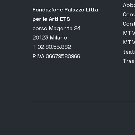
Abb
Fondazione Palazzo Litta
Conv
per le Arti ETS
Cont
corso Magenta 24
MTM 
20123 Milano
MTM 
T 02.80.55.882
teat
P.IVA 06679580966
Tras