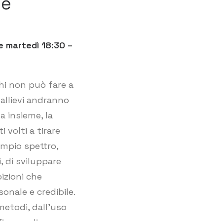
ne
e martedì 18:30 –
hi non può fare a
 allievi andranno
a insieme, la
 volti a tirare
ampio spettro,
i, di sviluppare
bizioni che
onale e credibile.
metodi, dall’uso