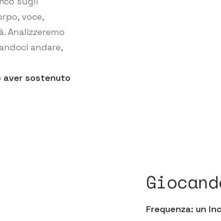
fico sugli
orpo, voce,
à. Analizzeremo
iandoci andare,
o aver sostenuto
Giocand
Frequenza: un inc