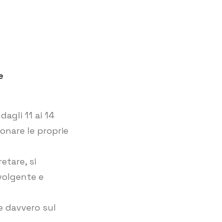
e
dagli 11 ai 14
onare le proprie
etare, si
volgente e
e davvero sul