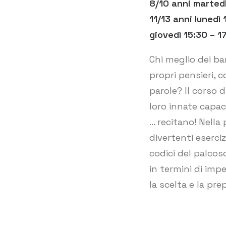
8/10 anni martedì
11/13 anni lunedì
giovedì 15:30 – 1
Chi meglio dei b
propri pensieri, 
parole? Il corso 
loro innate capac
… recitano! Nella 
divertenti esercizi
codici del palcos
in termini di im
la scelta e la pre