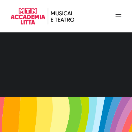
Scuole
di
teatro