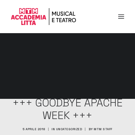
+++ GOODBYE APACHE
WEEK +++
5 APRILE 2018
|
IN
UNCATEGORIZED
|
BY
MTM STAFF