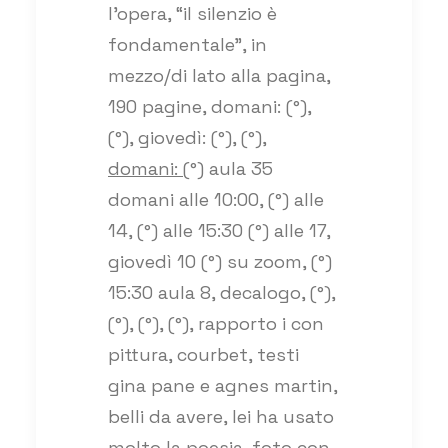
l’opera, “il silenzio è
fondamentale”, in
mezzo/di lato alla pagina,
190 pagine, domani: (°),
(°), giovedì: (°), (°),
domani:
(°) aula 35
domani alle 10:00, (°) alle
14, (°) alle 15:30 (°) alle 17,
giovedì 10 (°) su zoom, (°)
15:30 aula 8, decalogo, (°),
(°), (°), (°), rapporto i con
pittura, courbet, testi
gina pane e agnes martin,
belli da avere, lei ha usato
molto la poesia, foto con